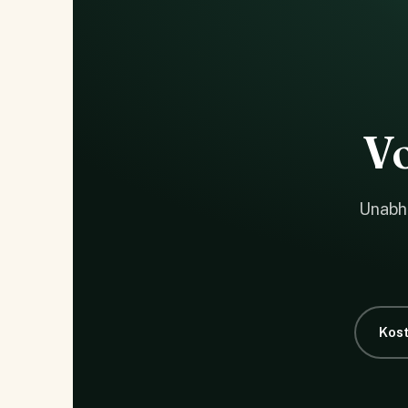
Vo
Unabh
Kos