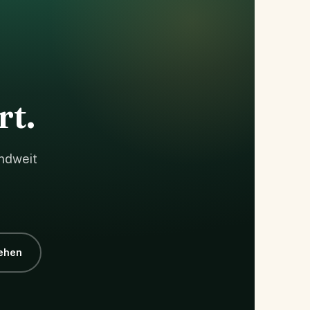
rt.
ndweit
ehen