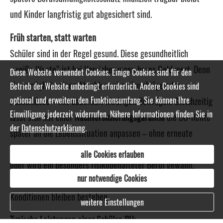
und Kinder langfristig gut abgesichert sind.
Früh starten, statt warten
Schüler sind in der Regel gesund. Diese gesundheitlich
„weiße Weste“ ist bei Versicherungen bares Geld wert. Denn
Diese Website verwendet Cookies. Einige Cookies sind für den
sie ermöglicht einen Abschluss ohne Zuschläge oder
Betrieb der Website unbedingt erforderlich. Andere Cookies sind
optional und erweitern den Funktionsumfang. Sie können Ihre
Ausschlüsse – mit dauerhaft niedrigen Beiträgen. Gleichzeitig
Einwilligung jederzeit widerrufen. Nähere Informationen finden Sie in
lässt sich mit einer
Nachversicherungsgarantie
die BU-Rente
der
Datenschutzerklärung
.
später an die Lebenssituation anpassen – ohne erneute
Gesundheitsprüfung. Kommen später Vorerkrankungen hinzu
alle Cookies erlauben
oder wird ein besonders risikobehafteter Beruf gewählt,
nur notwendige Cookies
spielt das dann keine Rolle mehr. Die einmal abgeschlossenen
Konditionen bleiben bestehen.
weitere Einstellungen
Typische Leistungen einer Schüler-BU: