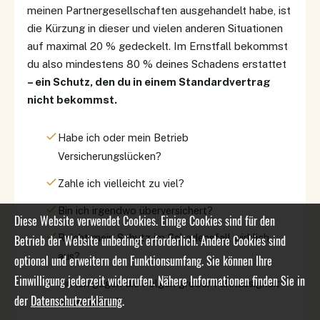
meinen Partnergesellschaften ausgehandelt habe, ist
die Kürzung in dieser und vielen anderen Situationen
auf maximal 20 % gedeckelt. Im Ernstfall bekommst
du also mindestens 80 % deines Schadens erstattet
– ein Schutz, den du in einem Standardvertrag
nicht bekommst.
Habe ich oder mein Betrieb
Versicherungslücken?
Zahle ich vielleicht zu viel?
Bin ich irgendwo überversichert?
Diese Website verwendet Cookies. Einige Cookies sind für den
Reicht mein Schutz im Schadensfall wirklich
Betrieb der Website unbedingt erforderlich. Andere Cookies sind
aus?
optional und erweitern den Funktionsumfang. Sie können Ihre
Einwilligung jederzeit widerrufen. Nähere Informationen finden Sie in
Bin ich gegen die Folgen grober Fahrlässigkeit
der
Datenschutzerklärung
.
abgesichert?